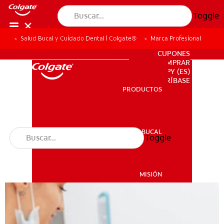
Toggle
Salud Bucal y Cuidado Dental | Colgate®
Marca Profesional
PARA PROFESIONALES
CUPONES
DONDE COMPRAR
PY (ES)
SUSCRÍBASE
PRODUCTOS
PRODUCTOS
SALUD BUCAL
Toggle
SALUD BUCAL
MISIÓN
CHEQUEO DE SALUD BUCAL
MISIÓN
CORRESPONDENCIA DE PRODUCTOS