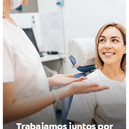
CHEQUEO DE SALUD BUCAL
CORRESPONDENCIA DE PRODUCTOS
PARA PROFESIONALES
CUPONES
DONDE COMPRAR
PY (ES)
SUSCRÍBASE
Trabajamos juntos por